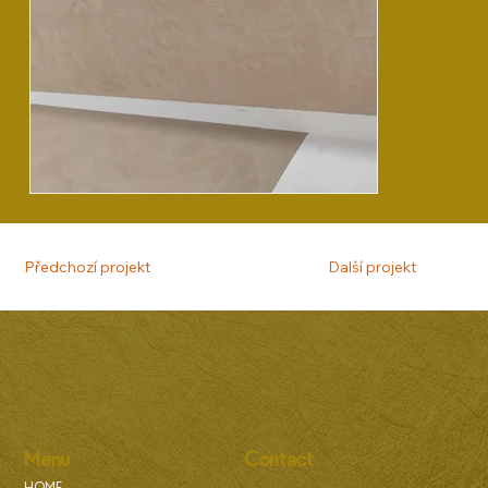
Předchozí projekt
Další projekt
Menu
Contact
HOME