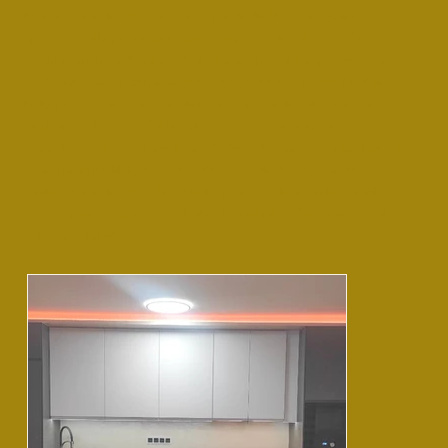
Home, a musím říci, že jsem s jejich službami nadmíru
spokojen. Na první schůzce jsme probrali mé požadavky a
velmi jsem ocenil, že majitel aktivně přišel s nápady v situaci,
ve které jsem si sám neuměl poradit. Práce na mé kuchyni
byla provedena s maximální precizností. Instalace nové
kuchyňské linky proběhla hladce a bez jakýchkoliv
komplikací. A podlahy, které byly položeny v celém bytě se
mi nejen moc líbí, ale jsou také z odolného materiálu.
Celkově musím říct, že ačkoliv jsem z rekonstrukce měl
obavy, jsem moc rád, že byly zbytečné a vše zafungovalo
výborně. Díky!”