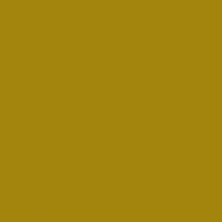
Pan Evžen
“Když jsem se rozhodl pro rekonstrukci své kuchyně a
pokládku nových podlah, pečlivě jsem vybíral stavební firmu.
Nakonec jsem se po doporučení známých rozhodl Kalurs