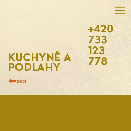
+420
733
123
KUCHYNĚ A
778
PODLAHY
back
Pokládka podlah a nová kuchyně