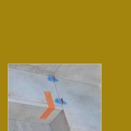
sollicitudin tortor interdum non. Sed turpis tellus, eleifend
sed hendrerit id, rhoncus non lectus. Pellentesque imperdiet
gravida ullamcorper. Ut in faucibus nibh. Aenean at augue
eget lectus elementum scelerisque. Praesent vitae posuere
velit. Integer non gravida mauris, tempor egestas lacus.
Donec lacinia erat ut condimentum laoreet. Curabitur
feugiat, lorem vel sollicitudin porta, dui ante cursus metus,
eget maximus tellus elit at tortor. Pellentesque scelerisque
pharetra ipsum, vel bibendum mauris.