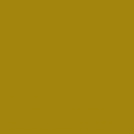
Kalurs Home
Lorem ipsum dolor sit amet, consectetur adipiscing elit. Sed
scelerisque a ante vitae lacinia. Mauris ac eleifend leo, non
malesuada libero. Mauris finibus ante lacus, vitae luctus
neque imperdiet sed. Ut congue dui ligula, sit amet