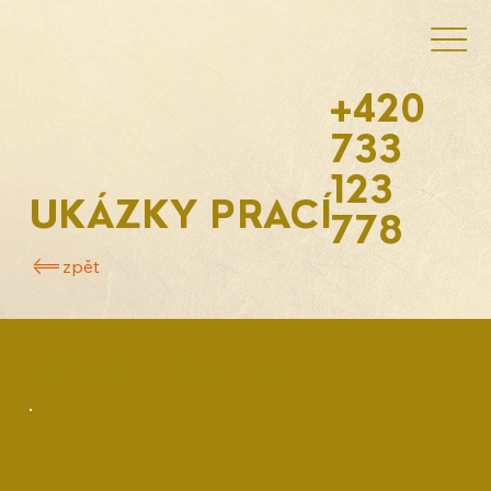
+420
733
123
UKÁZKY PRACÍ
778
zpět
Různé realizace | Prezentace detailů