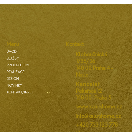
Menu
Kontakt
ÚVOD
Kloboučnická
SLUŽBY
1735/26
PRODEJ DOMU
140 00 Praha 4 -
REALIZACE
Nusle
DESIGN
Kancelář
NOVINKY
Pekařská 12
KONTAKT/INFO
158 00 Praha 5
www.kalurshome.cz
info@kalurshome.cz
+420 733 123 778